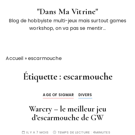
P
"Dans Ma Vitrine"
a
s
Blog de hobbyiste multi-jeux mais surtout games
s
workshop, on va pas se mentir…
e
r
a
u
Accueil
»
escarmouche
c
o
Étiquette :
escarmouche
n
t
e
AGE OF SIGMAR
DIVERS
n
Warcry – le meilleur jeu
u
d’escarmouche de GW
IL Y A 7 MOIS
TEMPS DE LECTURE :
4MINUTES